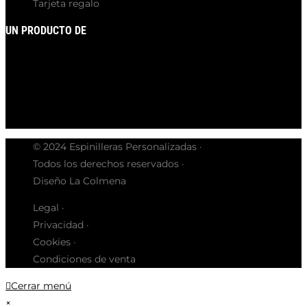
Tarjeta regalo
UN PRODUCTO DE
© 2024 Espinilleras Personalizadas ·
Todos los derechos reservados ·
Diseño La Colmena
Legal ·
Privacidad ·
Cookies ·
Condiciones de venta
Cerrar menú
×