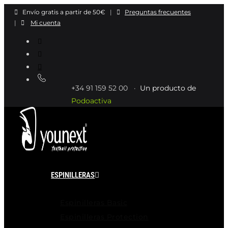
Ir
Envío gratis a partir de 50€
|
Preguntas frecuentes
al
|
Mi cuenta
contenido
+34 91 159 52 00 ·
Un producto de
Podoactiva
ESPINILLERAS
Espinilleras Basic
Espinilleras Protection