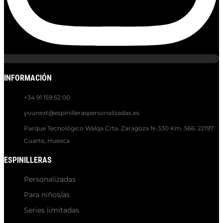
INFORMACIÓN
+34 91 159 52 00
younext@espinilleraspersonalizadas.es
Parque Tecnológico Walqa Crta. Zaragoza N-330 Km. 566. 22197
Cuarte, Huesca
ESPINILLERAS
Personalizadas
Para niños/as
Series limitadas