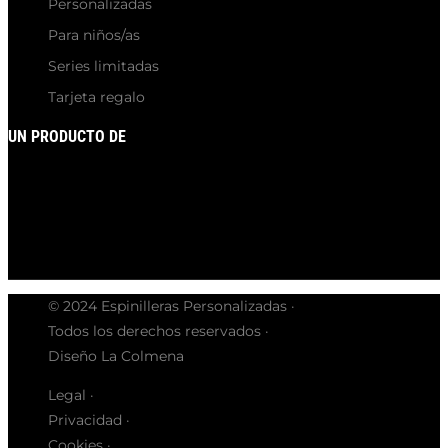
Personalizadas
Para niños/as
Series limitadas
Tarjeta regalo
UN PRODUCTO DE
© 2024 Espinilleras Personalizadas ·
Todos los derechos reservados ·
Diseño La Colmena
Legal ·
Privacidad ·
Cookies ·