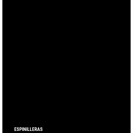
página
siguiente
ESPINILLERAS