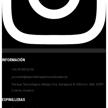
INFORMACIÓN
+34 91 159 52 00
younext@espinilleraspersonalizadas.es
Parque Tecnológico Walqa Crta. Zaragoza N-330 Km. 566. 22197
Cuarte, Huesca
ESPINILLERAS