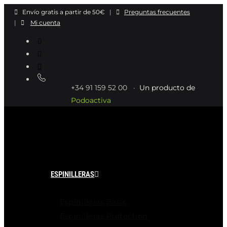
Ir
Envío gratis a partir de 50€
|
Preguntas frecuentes
al
|
Mi cuenta
contenido
+34 91 159 52 00 ·
Un producto de
Podoactiva
ESPINILLERAS
Espinilleras Basic
Espinilleras Protection