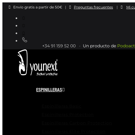
Ir
Envío gratis a partir de 50€
|
Preguntas frecuentes
|
Mi c
al
contenido
+34 91 159 52 00 ·
Un producto de
Podoact
ESPINILLERAS
Espinilleras Basic
Espinilleras Protection
Espinilleras Carbon Protection
Espinilleras Elite Protection