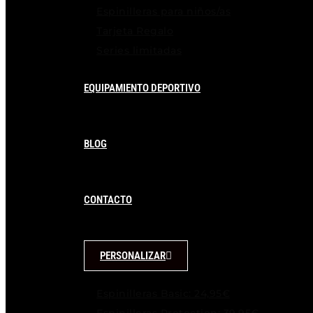
Espinilleras para niños/as
Tarjeta Regalo
Series limitadas
EQUIPAMIENTO DEPORTIVO
BLOG
CONTACTO
PERSONALIZAR
Espinilleras Basic: 24,95€