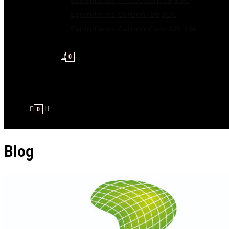
Espinilleras Protection: 39,95€
Espinilleras Carbon: 89,95€
Espinilleras Carbon Flex: 109,95€
0
0
Blog