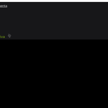
uenta
iva