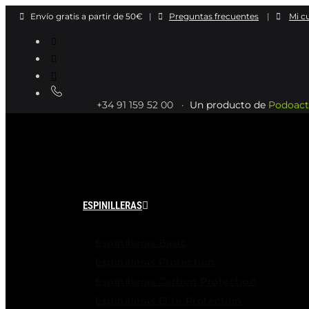
Ir
Envío gratis a partir de 50€
|
Preguntas frecuentes
|
Mi c
al
contenido
+34 91 159 52 00 ·
Un producto de
Podoact
ESPINILLERAS
Espinilleras Basic
Espinilleras Protection
Espinilleras Carbon Protection
Espinilleras Elite Protection