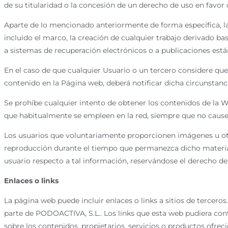
de su titularidad o la concesión de un derecho de uso en favor 
Aparte de lo mencionado anteriormente de forma específica, la
incluido el marco, la creación de cualquier trabajo derivado b
a sistemas de recuperación electrónicos o a publicaciones está
En el caso de que cualquier Usuario o un tercero considere qu
contenido en la Página web, deberá notificar dicha circunsta
Se prohíbe cualquier intento de obtener los contenidos de la W
que habitualmente se empleen en la red, siempre que no cause
Los usuarios que voluntariamente proporcionen imágenes u ot
reproducción durante el tiempo que permanezca dicho material
usuario respecto a tal información, reservándose el derecho de
Enlaces o links
La página web puede incluir enlaces o links a sitios de tercero
parte de PODOACTIVA, S.L.. Los links que esta web pudiera cont
sobre los contenidos, propietarios, servicios o productos ofre