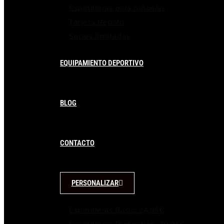
Espinilleras para niños/as
Tarjeta Regalo
Series limitadas
EQUIPAMIENTO DEPORTIVO
BLOG
CONTACTO
PERSONALIZAR
Espinilleras Basic: 24,95€