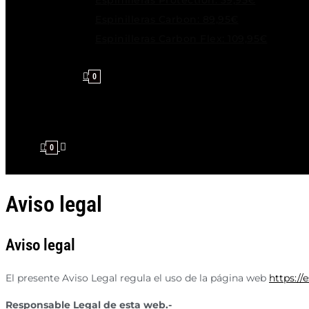
Espinilleras Protection: 39,95€
Espinilleras Carbon: 89,95€
Espinilleras Carbon Flex: 109,95€
0
0
Aviso legal
Aviso legal
El presente Aviso Legal regula el uso de la página web
https://
Responsable Legal de esta web.-