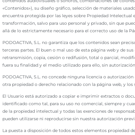
contenidos audiovisuales o sonoros, combinaciones de colores, 
«Contenidos»), su diseño gráfico, selección de materiales usa
encuentra protegida por las leyes sobre Propiedad Intelectual 
transformación, salvo para uso personal y privado, sin que pu
allá de lo estrictamente necesario para el correcto uso de la P
PODOACTIVA, S.L. no garantiza que los contenidos sean precisos 
terceras partes. El buen o mal uso de esta página web y de sus
retransmisión, copia, cesión o redifusión, total o parcial, modi
fuera su finalidad y el medio utilizado para ello, sin autorizac
PODOACTIVA, S.L. no concede ninguna licencia o autorización d
otra propiedad o derecho relacionado con la página web, y los s
El Usuario está autorizado a copiar e imprimir extractos o do
identificado como tal, para su uso no comercial, siempre y cua
de la propiedad intelectual y todas las exenciones de responsa
pueden utilizarse ni reproducirse sin nuestra autorización previ
La puesta a disposición de todos estos elementos propiedad de