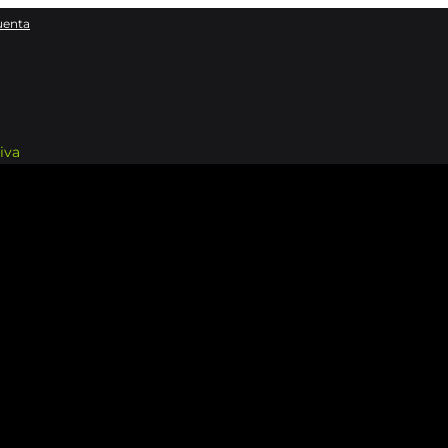
uenta
iva