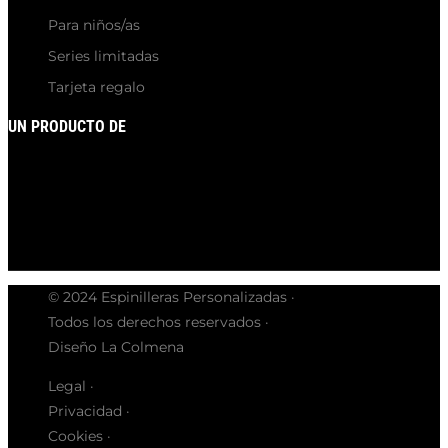
Para niños/as
Series limitadas
Tarjeta regalo
UN PRODUCTO DE
© 2024 Espinilleras Personalizadas ·
Todos los derechos reservados ·
Diseño La Colmena
Legal ·
Privacidad ·
Cookies ·