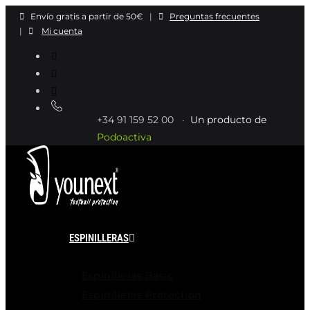
Ir
Envío gratis a partir de 50€
|
Preguntas frecuentes
al
|
Mi cuenta
contenido
+34 91 159 52 00 ·
Un producto de
Podoactiva
ESPINILLERAS
Espinilleras Basic
Espinilleras Protection