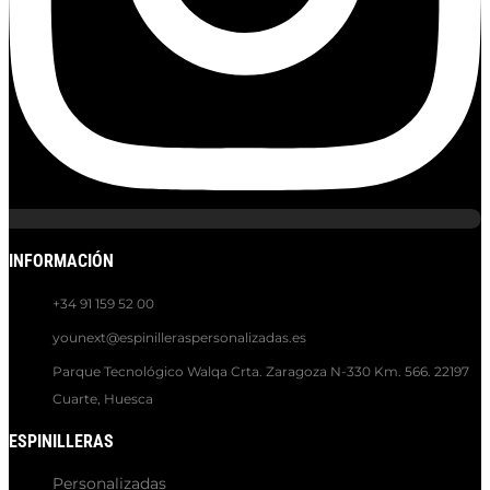
INFORMACIÓN
+34 91 159 52 00
younext@espinilleraspersonalizadas.es
Parque Tecnológico Walqa Crta. Zaragoza N-330 Km. 566. 22197
Cuarte, Huesca
ESPINILLERAS
Personalizadas