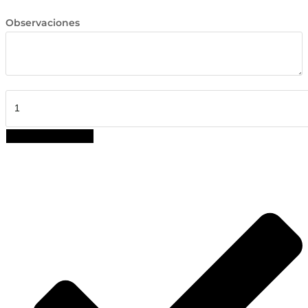
Observaciones
Tarjeta
Regalo
cantidad
AÑADIR AL CARRITO