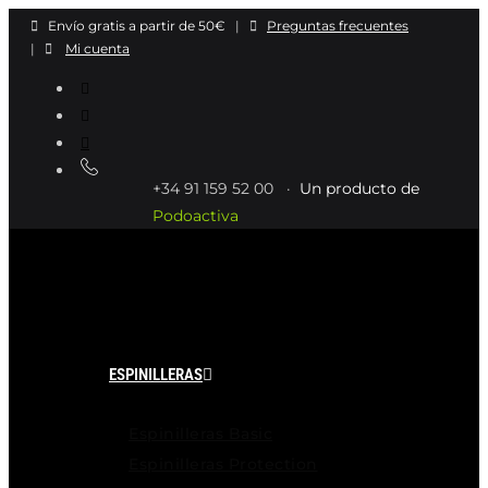
Ir
Envío gratis a partir de 50€
|
Preguntas frecuentes
al
|
Mi cuenta
contenido
+34 91 159 52 00 ·
Un producto de
Podoactiva
ESPINILLERAS
Espinilleras Basic
Espinilleras Protection