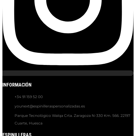
INFORMACIÓN
+34 91 159 52 00
younext@espinilleraspersonalizadas.es
Parque Tecnológico Walqa Crta. Zaragoza N-330 Km. 566. 22197
Cuarte, Huesca
ESPINILLERAS