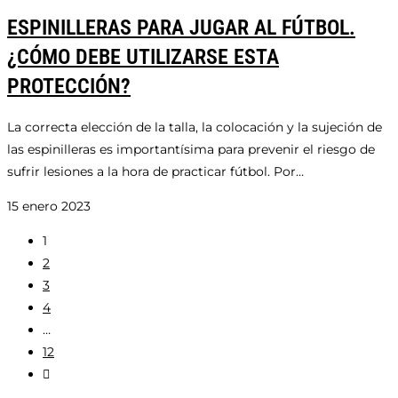
ESPINILLERAS PARA JUGAR AL FÚTBOL.
¿CÓMO DEBE UTILIZARSE ESTA
PROTECCIÓN?
La correcta elección de la talla, la colocación y la sujeción de
las espinilleras es importantísima para prevenir el riesgo de
sufrir lesiones a la hora de practicar fútbol. Por…
15 enero 2023
1
2
3
4
…
12
Ir
a