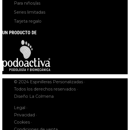
Para niños/as
Series limitadas
Tarjeta regalo
UN PRODUCTO DE
© 2024 Espinilleras Personalizadas ·
Todos los derechos reservados ·
Diseño La Colmena
Legal ·
Privacidad ·
Cookies ·
Condiciones de venta