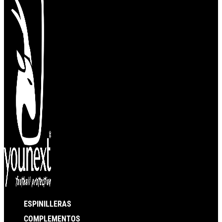
ESPINILLERAS
COMPLEMENTOS