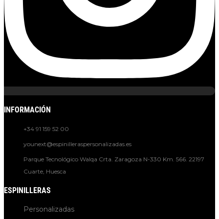
INFORMACIÓN
+34 91 159 52 00
younext@espinilleraspersonalizadas.es
Parque Tecnológico Walqa Crta. Zaragoza N-330 Km. 566. 22197
Cuarte, Huesca
ESPINILLERAS
Personalizadas