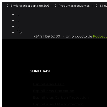
Ir
Envío gratis a partir de 50€
|
Preguntas frecuentes
|
Mi c
al
contenido
+34 91 159 52 00 ·
Un producto de
Podoact
ESPINILLERAS
Espinilleras Basic
Espinilleras Protection
Espinilleras Carbon Protection
Espinilleras Elite Protection