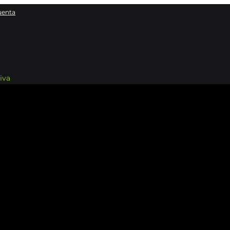
uenta
iva