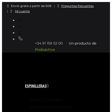
Ir
Envío gratis a partir de 50€
|
Preguntas frecuentes
al
|
Mi cuenta
contenido
+34 91 159 52 00 ·
Un producto de
Podoactiva
ESPINILLERAS
Espinilleras Basic
Espinilleras Protection