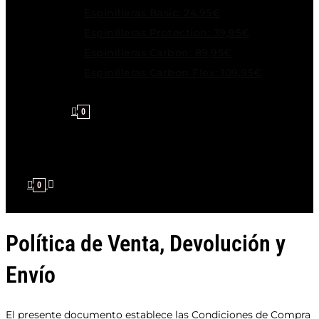
Espinilleras Basic: 24,95€
Espinilleras Protection: 39,95€
Espinilleras Carbon: 89,95€
Espinilleras Carbon Flex: 109,95€
0
0
Política de Venta, Devolución y
Envío
El presente documento establece las Condiciones de Compra