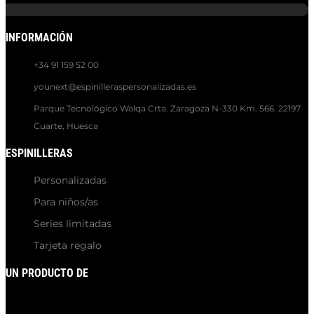
INFORMACIÓN
+34 91 159 52 00
younext@espinilleraspersonalizadas.es
Parque Tecnológico Walqa Crta. Zaragoza N-330 Km. 566. 22197
Cuarte, Huesca
ESPINILLERAS
Personalizadas
Para niños/as
Series limitadas
Tarjeta regalo
UN PRODUCTO DE