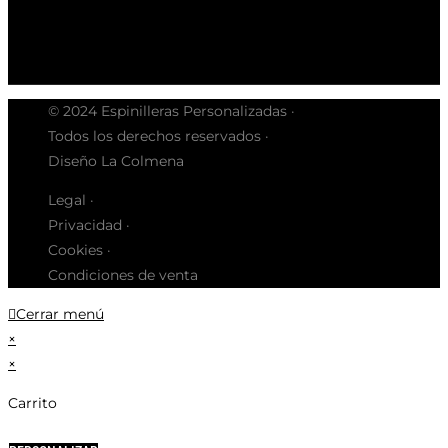
© 2024 Espinilleras Personalizadas ·
Todos los derechos reservados ·
Diseño La Colmena
Legal ·
Privacidad ·
Cookies ·
Condiciones de venta
Cerrar menú
×
×
Carrito