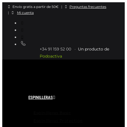
Ir
Envío gratis a partir de 50€
|
Preguntas frecuentes
al
|
Mi cuenta
contenido
+34 91 159 52 00 ·
Un producto de
Podoactiva
ESPINILLERAS
Espinilleras Basic
Espinilleras Protection