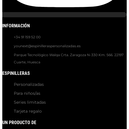
INFORMACIÓN
+34 91 159 52 00
younext@espinilleraspersonalizadas.es
Parque Tecnológico Walqa Crta. Zaragoza N-330 Km. 566. 22197
Cuarte, Huesca
ESPINILLERAS
Personalizadas
Para niños/as
Series limitadas
Tarjeta regalo
UN PRODUCTO DE