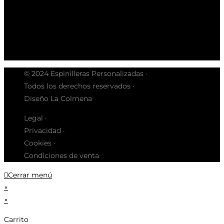
© 2024 Espinilleras Personalizadas ·
Todos los derechos reservados ·
Diseño La Colmena
Legal ·
Privacidad ·
Cookies ·
Condiciones de venta
Cerrar menú
×
×
Carrito