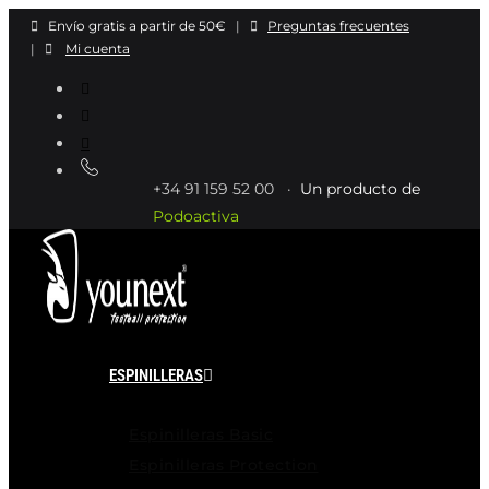
Ir
Envío gratis a partir de 50€
|
Preguntas frecuentes
al
|
Mi cuenta
contenido
+34 91 159 52 00 ·
Un producto de
Podoactiva
ESPINILLERAS
Espinilleras Basic
Espinilleras Protection