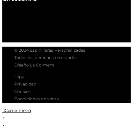
© 2024 Espinilleras Personalizadas ·
Todos los derechos reservados ·
Diseño La Colmena
Legal ·
Privacidad ·
Cookies ·
Condiciones de venta
Cerrar menú
×
×