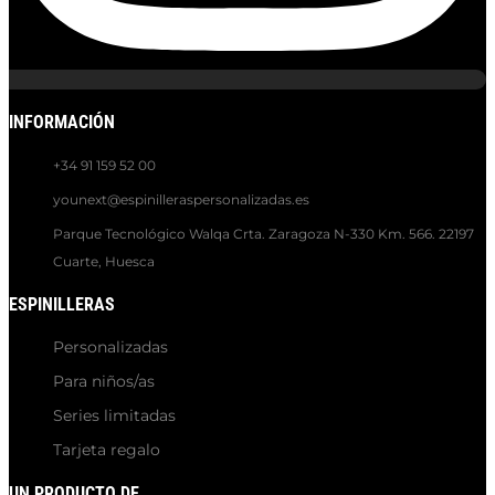
INFORMACIÓN
+34 91 159 52 00
younext@espinilleraspersonalizadas.es
Parque Tecnológico Walqa Crta. Zaragoza N-330 Km. 566. 22197
Cuarte, Huesca
ESPINILLERAS
Personalizadas
Para niños/as
Series limitadas
Tarjeta regalo
UN PRODUCTO DE