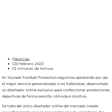
Categoría
Noticias
de
Última
20 febrero 2023
la
modificación
Tiempo
2 minutos de lectura
entrada:
de
de
En Younext Football Protection seguimos apostando por dar
la
lectura:
entrada:
el mejor servicio personalizado a los futbolistas, desarrollado
un diseñador online exclusivo para confeccionar protecciones
deportivas de forma sencilla, cómoda e intuitiva.
Se trata del único diseñador online del mercado creado