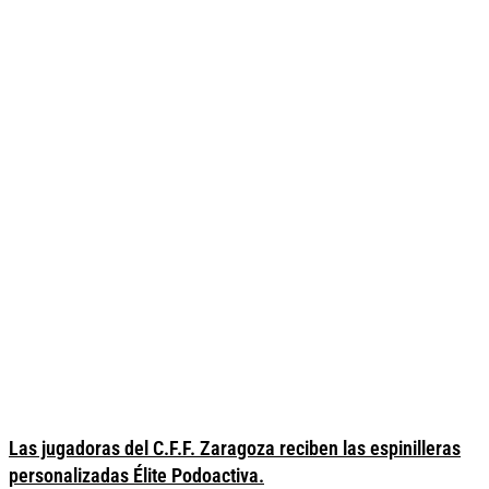
Las jugadoras del C.F.F. Zaragoza reciben las espinilleras
personalizadas Élite Podoactiva.