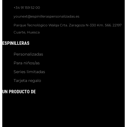
+34 91 159 52 00
younext@espinilleraspersonalizadas.es
Parque Tecnológico Walqa Crta. Zaragoza N-330 Km. 566. 22197
Cuarte, Huesca
ESPINILLERAS
Personalizadas
Para niños/as
Series limitadas
Tarjeta regalo
UN PRODUCTO DE