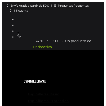
Ir
Envío gratis a partir de 50€
|
Preguntas frecuentes
al
|
Mi cuenta
contenido
+34 91 159 52 00 ·
Un producto de
Podoactiva
ESPINILLERAS
Espinilleras Basic
Espinilleras Protection