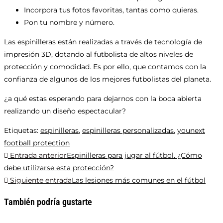
Incorpora tus fotos favoritas, tantas como quieras.
Pon tu nombre y número.
Las espinilleras están realizadas a través de tecnología de
impresión 3D, dotando al futbolista de altos niveles de
protección y comodidad. Es por ello, que contamos con la
confianza de algunos de los mejores futbolistas del planeta.
¿a qué estas esperando para dejarnos con la boca abierta
realizando un diseño espectacular?
Etiquetas
:
espinilleras
,
espinilleras personalizadas
,
younext
football protection
Leer
Entrada anterior
Espinilleras para jugar al fútbol. ¿Cómo
debe utilizarse esta protección?
más
Siguiente entrada
Las lesiones más comunes en el fútbol
artículos
También podría gustarte