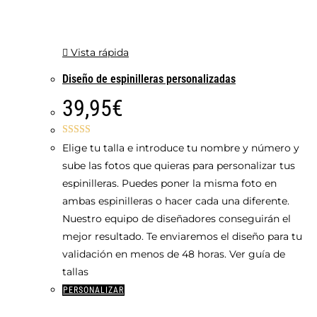
Vista rápida
Diseño de espinilleras personalizadas
39,95
€
Valorado con
Elige tu talla e introduce tu nombre y número y
5.00
de 5
sube las fotos que quieras para personalizar tus
espinilleras. Puedes poner la misma foto en
ambas espinilleras o hacer cada una diferente.
Nuestro equipo de diseñadores conseguirán el
mejor resultado. Te enviaremos el diseño para tu
validación en menos de 48 horas. Ver guía de
tallas
Este
PERSONALIZAR
producto