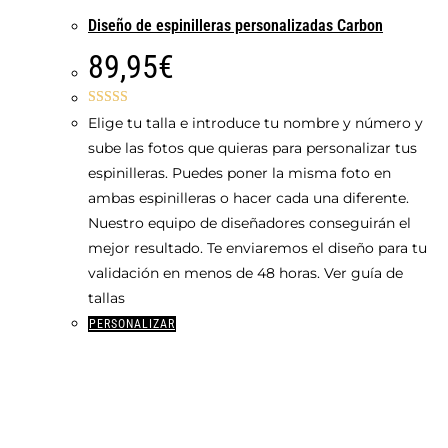
Diseño de espinilleras personalizadas Carbon
89,95
€
Valorado con
Elige tu talla e introduce tu nombre y número y
5.00
de 5
sube las fotos que quieras para personalizar tus
espinilleras. Puedes poner la misma foto en
ambas espinilleras o hacer cada una diferente.
Nuestro equipo de diseñadores conseguirán el
mejor resultado. Te enviaremos el diseño para tu
validación en menos de 48 horas. Ver guía de
tallas
Este
PERSONALIZAR
producto
tiene
múltiples
variantes.
Las