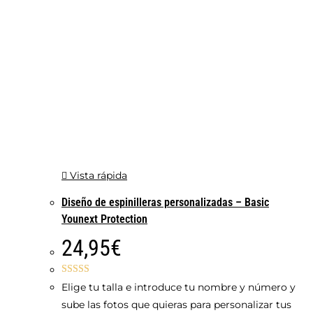
Vista rápida
Diseño de espinilleras personalizadas – Basic
Younext Protection
24,95
€
Valorado con
Elige tu talla e introduce tu nombre y número y
5.00
de 5
sube las fotos que quieras para personalizar tus