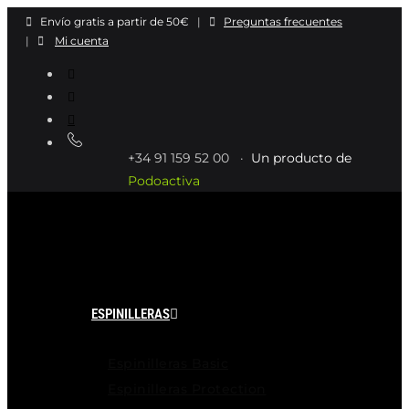
Ir
Envío gratis a partir de 50€
|
Preguntas frecuentes
al
|
Mi cuenta
contenido
+34 91 159 52 00 ·
Un producto de
Podoactiva
ESPINILLERAS
Espinilleras Basic
Espinilleras Protection