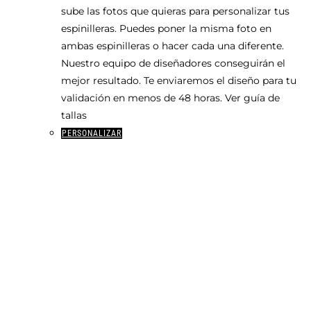
sube las fotos que quieras para personalizar tus
espinilleras. Puedes poner la misma foto en
ambas espinilleras o hacer cada una diferente.
Nuestro equipo de diseñadores conseguirán el
mejor resultado. Te enviaremos el diseño para tu
validación en menos de 48 horas. Ver guía de
tallas
Este
PERSONALIZAR
producto
tiene
múltiples
variantes.
Las
opciones
se
pueden
elegir
en