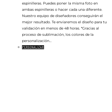
espinilleras. Puedes poner la misma foto en
ambas espinilleras o hacer cada una diferente.
Nuestro equipo de diseñadores conseguirán el
mejor resultado. Te enviaremos el diseño para tu
validación en menos de 48 horas. *Gracias al
proceso de sublimación, los colores de la
personalización…
Este
PERSONALIZAR
producto
tiene
múltiples
variantes.
Las
opciones
se
pueden
elegir
en