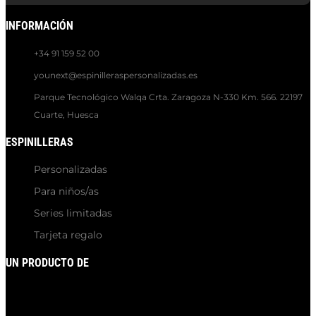
INFORMACIÓN
+34 91 159 52 00
younext@espinilleraspersonalizadas.es
Parque Tecnológico Walqa Crta. Zaragoza N-330 Km. 566. 22197
Cuarte, Huesca
ESPINILLERAS
Personalizadas
Para niños/as
Series limitadas
Tarjeta regalo
UN PRODUCTO DE