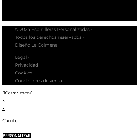
© 2024 Espinilleras Personalizadas ·
Todos los derechos reservados ·
Diseño La Colmena
Legal ·
Privacidad ·
Cookies ·
Condiciones de venta
Cerrar menú
×
×
Carrito
PERSONALIZAR