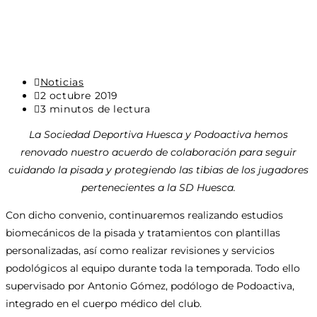
Categoría
Noticias
de
Última
2 octubre 2019
la
modificación
Tiempo
3 minutos de lectura
entrada:
de
de
La Sociedad Deportiva Huesca y Podoactiva hemos
la
lectura:
entrada:
renovado nuestro acuerdo de colaboración para seguir
cuidando la pisada y protegiendo las tibias de los jugadores
pertenecientes a la SD Huesca.
Con dicho convenio, continuaremos realizando estudios
biomecánicos de la pisada y tratamientos con plantillas
personalizadas, así como realizar revisiones y servicios
podológicos al equipo durante toda la temporada. Todo ello
supervisado por Antonio Gómez, podólogo de Podoactiva,
integrado en el cuerpo médico del club.