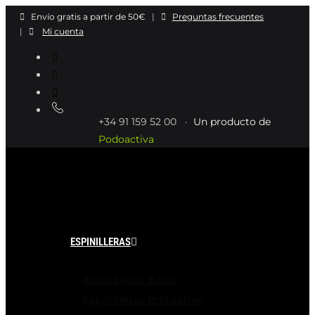
Ir
Envío gratis a partir de 50€
|
Preguntas frecuentes
al
|
Mi cuenta
contenido
+34 91 159 52 00 ·
Un producto de
Podoactiva
ESPINILLERAS
Espinilleras Basic
Espinilleras Protection