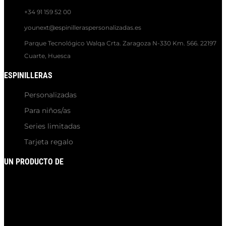
+34 91 159 52 00
younext@espinilleraspersonalizadas.es
Parque Tecnológico Walqa Crta. Zaragoza N-330 Km. 566. 22197
Cuarte, Huesca
ESPINILLERAS
Personalizadas
Para niños/as
Series limitadas
Tarjeta regalo
UN PRODUCTO DE