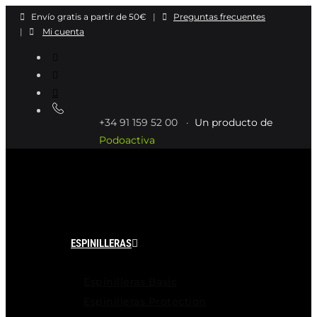
Ir
Envío gratis a partir de 50€
|
Preguntas frecuentes
al
|
Mi cuenta
contenido
+34 91 159 52 00 ·
Un producto de
Podoactiva
ESPINILLERAS
Espinilleras Basic
Espinilleras Protection