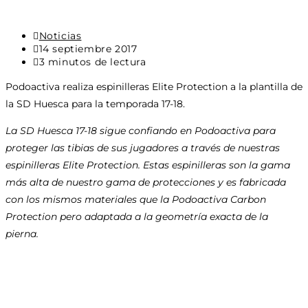
Categoría
Noticias
de
Última
14 septiembre 2017
la
modificación
Tiempo
3 minutos de lectura
entrada:
de
de
Podoactiva realiza espinilleras Elite Protection a la plantilla de
la
lectura:
entrada:
la SD Huesca para la temporada 17-18.
La SD Huesca 17-18 sigue confiando en Podoactiva para
proteger las tibias de sus jugadores a través de nuestras
espinilleras Elite Protection. Estas espinilleras son la gama
más alta de nuestro gama de protecciones y es fabricada
con los mismos materiales que la Podoactiva Carbon
Protection pero adaptada a la geometría exacta de la
pierna.