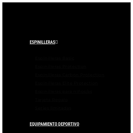
Ir
al
contenido
ESPINILLERAS
Espinilleras Basic
Espinilleras Protection
Espinilleras Carbon Protection
Espinilleras Elite Protection
Espinilleras para niños/as
Tarjeta Regalo
Series limitadas
EQUIPAMIENTO DEPORTIVO