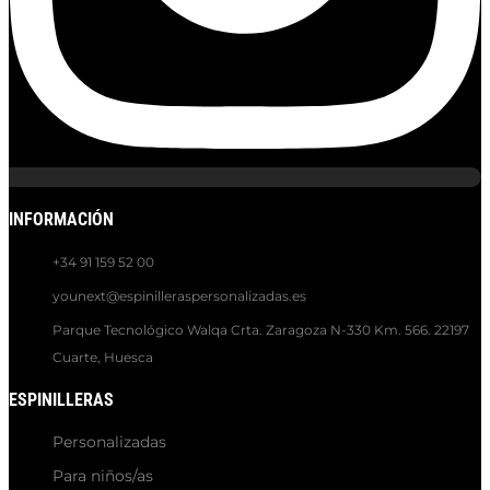
INFORMACIÓN
+34 91 159 52 00
younext@espinilleraspersonalizadas.es
Parque Tecnológico Walqa Crta. Zaragoza N-330 Km. 566. 22197
Cuarte, Huesca
ESPINILLERAS
Personalizadas
Para niños/as