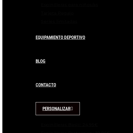
Espinilleras para niños/as
Tarjeta Regalo
Series limitadas
EQUIPAMIENTO DEPORTIVO
BLOG
CONTACTO
PERSONALIZAR
Espinilleras Basic: 24,95€