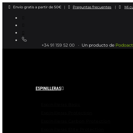
Ir
Envío gratis a partir de 50€
|
Preguntas frecuentes
|
Mi c
al
contenido
+34 91 159 52 00 ·
Un producto de
Podoact
ESPINILLERAS
Espinilleras Basic
Espinilleras Protection
Espinilleras Carbon Protection
Espinilleras Elite Protection