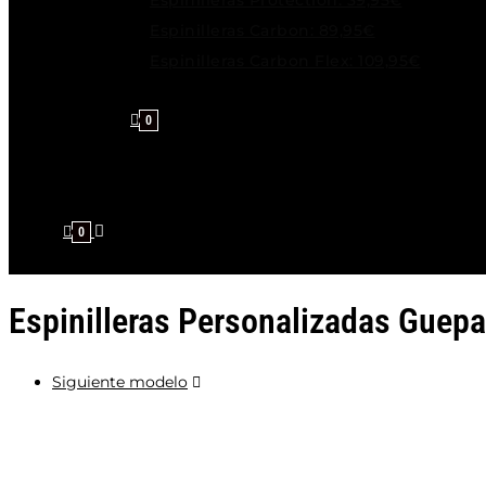
Espinilleras Protection: 39,95€
Espinilleras Carbon: 89,95€
Espinilleras Carbon Flex: 109,95€
0
0
Espinilleras Personalizadas Guep
Siguiente modelo