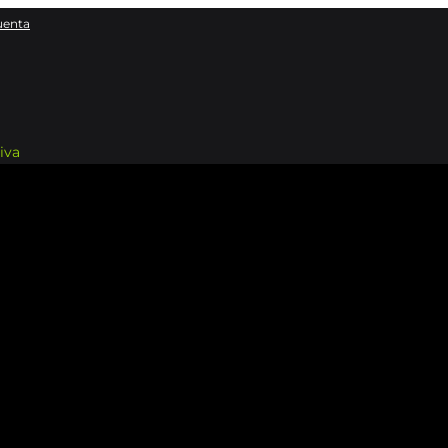
uenta
iva