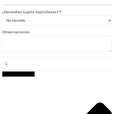
¿Necesitas sujeta espinilleras?
*
Observaciones
Espinilleras
Personalizadas
La
AÑADIR AL CARRITO
Promesa
cantidad