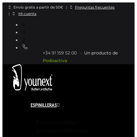
Ir
Envío gratis a partir de 50€
|
Preguntas frecuentes
al
|
Mi cuenta
contenido
+34 91 159 52 00 ·
Un producto de
Podoactiva
ESPINILLERAS
Espinilleras Basic
Espinilleras Protection