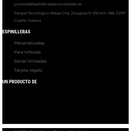
younext@espinilleraspersonalizadas.es
Parque Tecnológico Walqa Crta. Zaragoza N-330 Km. 566. 22197
Cuarte, Huesca
ESPINILLERAS
Personalizadas
Para niños/as
Series limitadas
Tarjeta regalo
UN PRODUCTO DE