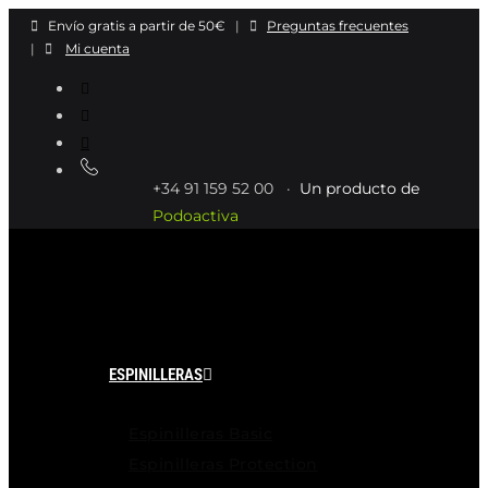
Ir
Envío gratis a partir de 50€
|
Preguntas frecuentes
al
|
Mi cuenta
contenido
+34 91 159 52 00 ·
Un producto de
Podoactiva
ESPINILLERAS
Espinilleras Basic
Espinilleras Protection