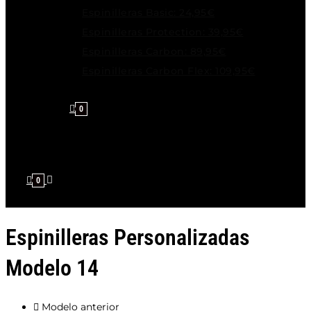
Espinilleras Basic: 24,95€
Espinilleras Protection: 39,95€
Espinilleras Carbon: 89,95€
Espinilleras Carbon Flex: 109,95€
0
0
Espinilleras Personalizadas
Modelo 14
Modelo anterior