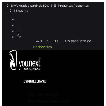
Ir
Envío gratis a partir de 50€
|
Preguntas frecuentes
al
|
Mi cuenta
contenido
+34 91 159 52 00 ·
Un producto de
Podoactiva
ESPINILLERAS
Espinilleras Basic
Espinilleras Protection