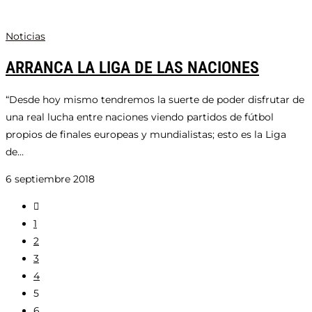
Noticias
ARRANCA LA LIGA DE LAS NACIONES
“Desde hoy mismo tendremos la suerte de poder disfrutar de
una real lucha entre naciones viendo partidos de fútbol
propios de finales europeas y mundialistas; esto es la Liga
de…
6 septiembre 2018
Ir
a
1
la
2
página
3
anterior
4
5
6