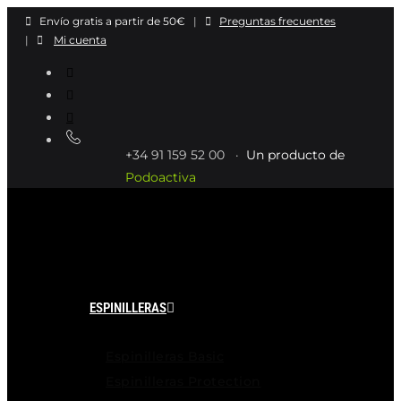
Ir
Envío gratis a partir de 50€
|
Preguntas frecuentes
al
|
Mi cuenta
contenido
+34 91 159 52 00 ·
Un producto de
Podoactiva
ESPINILLERAS
Espinilleras Basic
Espinilleras Protection