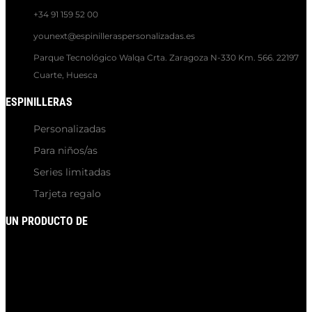
+34 91 159 52 00
younext@espinilleraspersonalizadas.es
Parque Tecnológico Walqa Crta. Zaragoza N-330 Km. 566. 22197
Cuarte, Huesca
ESPINILLERAS
Personalizadas
Para niños/as
Series limitadas
Tarjeta regalo
UN PRODUCTO DE