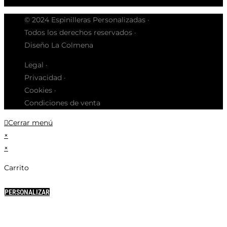
© 2024 Espinilleras Personalizadas ·
Todos los derechos reservados ·
Diseño La Colmena
Legal ·
Privacidad ·
Cookies ·
Condiciones de venta
Cerrar menú
×
×
Carrito
PERSONALIZAR