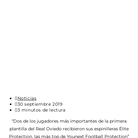
Categoría
Noticias
de
Última
30 septiembre 2019
la
modificación
Tiempo
3 minutos de lectura
entrada:
de
de
“Dos de los jugadores más importantes de la primera
la
lectura:
entrada:
plantilla del Real Oviedo recibieron sus espinilleras Élite
Protection, las más top de Younext Football Protection”