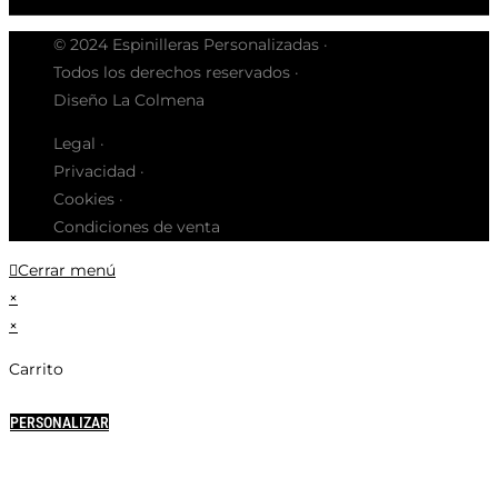
© 2024 Espinilleras Personalizadas ·
Todos los derechos reservados ·
Diseño La Colmena
Legal ·
Privacidad ·
Cookies ·
Condiciones de venta
Cerrar menú
×
×
Carrito
PERSONALIZAR