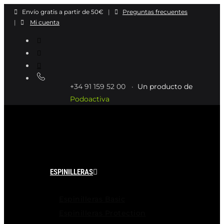
Ir
Envío gratis a partir de 50€
|
Preguntas frecuentes
al
|
Mi cuenta
contenido
+34 91 159 52 00 ·
Un producto de
Podoactiva
ESPINILLERAS
Espinilleras Basic
Espinilleras Protection