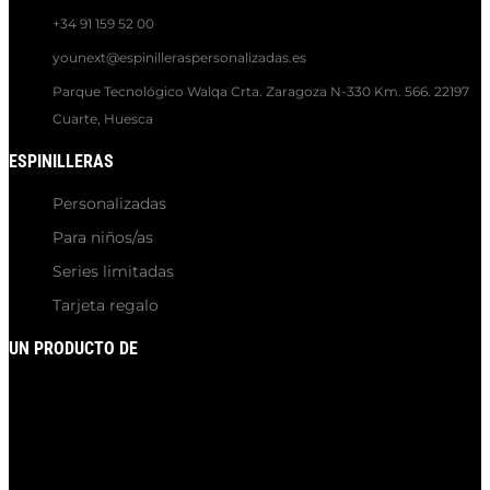
+34 91 159 52 00
younext@espinilleraspersonalizadas.es
Parque Tecnológico Walqa Crta. Zaragoza N-330 Km. 566. 22197
Cuarte, Huesca
ESPINILLERAS
Personalizadas
Para niños/as
Series limitadas
Tarjeta regalo
UN PRODUCTO DE