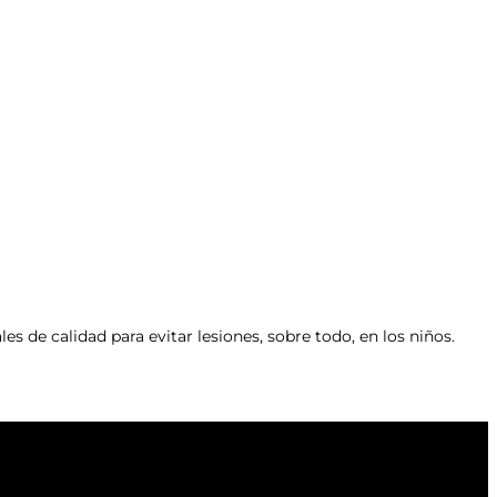
s de calidad para evitar lesiones, sobre todo, en los niños.