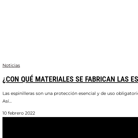
Noticias
¿CON QUÉ MATERIALES SE FABRICAN LAS ES
Las espinilleras son una protección esencial y de uso obligator
Así…
10 febrero 2022