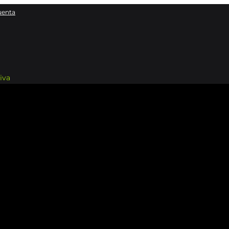
uenta
iva