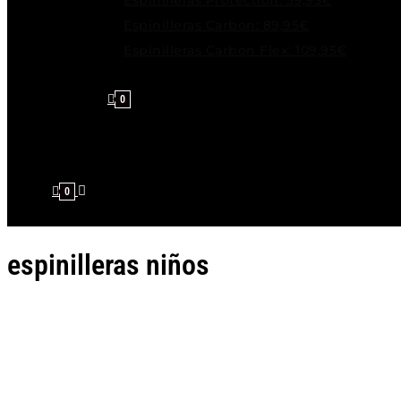
Espinilleras Protection: 39,95€
Espinilleras Carbon: 89,95€
Espinilleras Carbon Flex: 109,95€
0
0
espinilleras niños