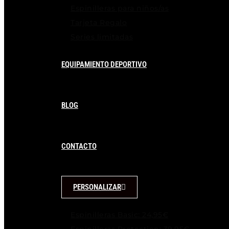
Espinilleras para niños/as
Tarjeta Regalo
Series limitadas
EQUIPAMIENTO DEPORTIVO
BLOG
CONTACTO
PERSONALIZAR
Espinilleras Basic: 24,95€