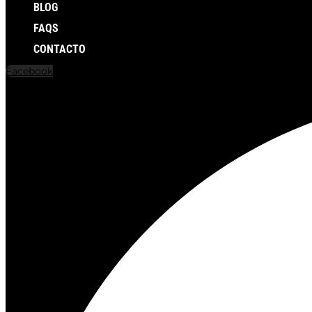
BLOG
FAQS
CONTACTO
Facebook