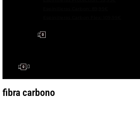
Espinilleras Protection: 39,95€
Espinilleras Carbon: 89,95€
Espinilleras Carbon Flex: 109,95€
0
0
fibra carbono