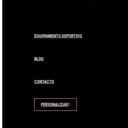
Espinilleras para niños/as
Tarjeta Regalo
Series limitadas
EQUIPAMIENTO DEPORTIVO
BLOG
CONTACTO
PERSONALIZAR
Espinilleras Basic: 24,95€