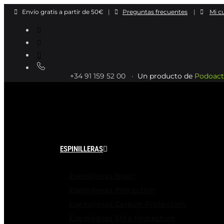
Ir
Envío gratis a partir de 50€
|
Preguntas frecuentes
|
Mi c
al
contenido
+34 91 159 52 00 ·
Un producto de
Podoact
ESPINILLERAS
Espinilleras Basic
Espinilleras Protection
Espinilleras Carbon Protection
Espinilleras Elite Protection