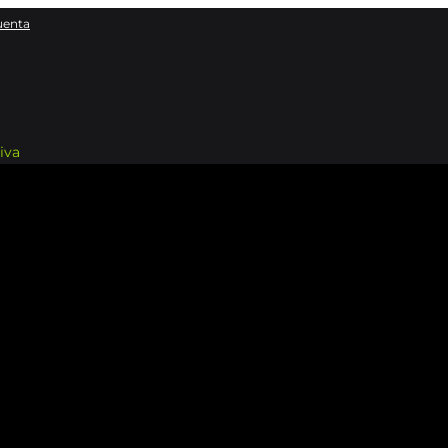
uenta
iva