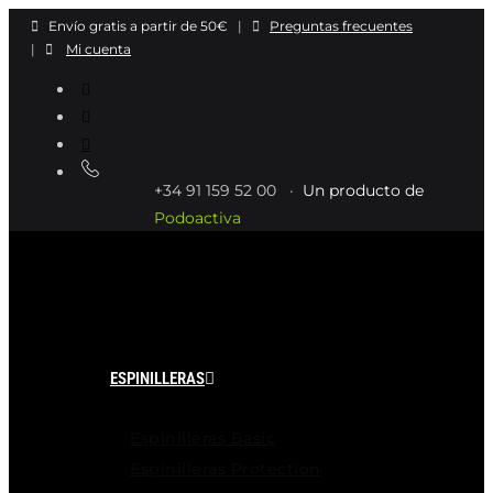
Ir
Envío gratis a partir de 50€
|
Preguntas frecuentes
al
|
Mi cuenta
contenido
+34 91 159 52 00 ·
Un producto de
Podoactiva
ESPINILLERAS
Espinilleras Basic
Espinilleras Protection