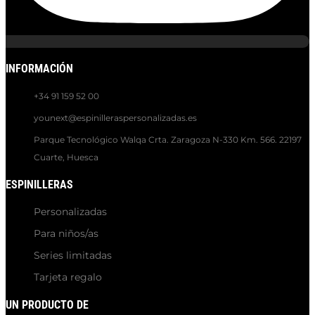
INFORMACIÓN
+34 91 159 52 00
younext@espinilleraspersonalizadas.es
Parque Tecnológico Walqa Crta. Zaragoza N-330 Km. 566. 22197
Cuarte, Huesca
ESPINILLERAS
Personalizadas
Para niños/as
Series limitadas
Tarjeta regalo
UN PRODUCTO DE