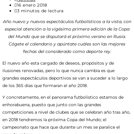
de
Última
16 enero 2018
la
modificación
Tiempo
3 minutos de lectura
entrada:
de
de
Año nuevo y nuevos espectáculos futbolísticos a la vista, con
la
lectura:
entrada:
especial atención a la vigésimo primera edición de la Copa
del Mundo que se disputará el próximo verano en Rusia.
Cógete el calendario y apúntate cuáles son las mejores
fechas del considerado como deporte rey.
El nuevo año esta cargado de deseos, propósitos y de
ilusiones renovadas, pero lo que nunca cambia es que
grandes espectáculos deportivos se van a suceder a lo largo
de los 365 días que formaran el año 2018.
Y concretamente, en el panorama futbolístico estamos de
enhorabuena, puesto que junto con las grandes
competiciones a nivel de clubes que se celebran año tras año,
en 2018 tendremos la próxima Copa del Mundo; el
campeonato que hace que durante un mes se paralice el