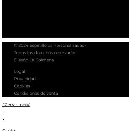
© 2024 Espinilleras Personalizadas ·
Todos los derechos reservados ·
Diseño La Colmena
Legal ·
Privacidad ·
Cookies ·
Condiciones de venta
Cerrar menú
×
×
Carrito