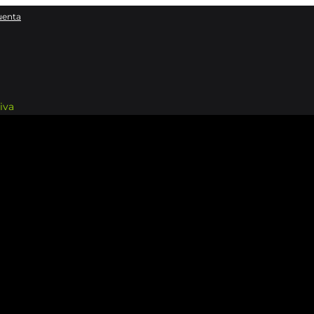
uenta
iva