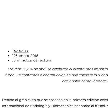
Categoría
Noticias
de
Última
23 enero 2018
la
modificación
Tiempo
3 minutos de lectura
entrada:
de
de
Los días 13 y 14 de abril se celebrará el evento más impor
la
lectura:
entrada:
fútbol. Te contamos a continuación en qué consiste la “Foot
nacionales como internacio
Debido al gran éxito que se cosechó en la primera edición cele
Internacional de Podología y Biomecánica adaptada al fútbol. Y