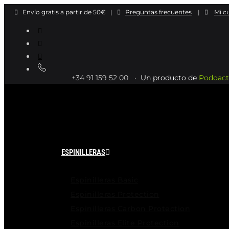
Ir
Envío gratis a partir de 50€
|
Preguntas frecuentes
|
Mi c
al
contenido
+34 91 159 52 00 ·
Un producto de
Podoact
ESPINILLERAS
Espinilleras Basic
Espinilleras Protection
Espinilleras Carbon Protection
Espinilleras Elite Protection