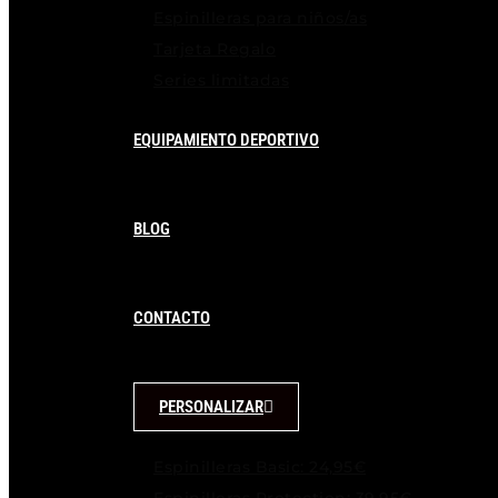
Espinilleras para niños/as
Tarjeta Regalo
Series limitadas
EQUIPAMIENTO DEPORTIVO
BLOG
CONTACTO
PERSONALIZAR
Espinilleras Basic: 24,95€