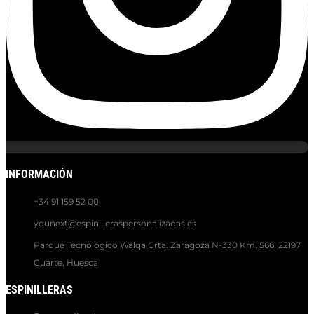
INFORMACIÓN
+34 91 159 52 00
younext@espinilleraspersonalizadas.es
Parque Tecnológico Walqa Crta. Zaragoza N-330 Km. 566. 22197
Cuarte, Huesca
ESPINILLERAS