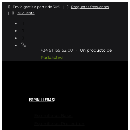
Ir
Envío gratis a partir de 50€
|
Preguntas frecuentes
al
|
Mi cuenta
contenido
+34 91 159 52 00 ·
Un producto de
Podoactiva
ESPINILLERAS
Espinilleras Basic
Espinilleras Protection