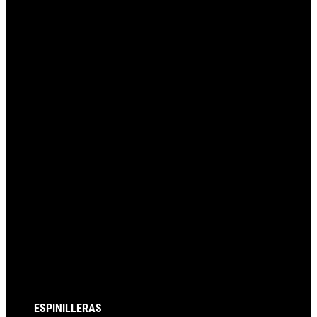
página
siguiente
ESPINILLERAS