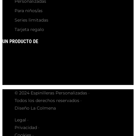
Personalizadas
Para niños/as
Series limitadas
Tarjeta regalo
UN PRODUCTO DE
© 2024 Espinilleras Personalizadas ·
Todos los derechos reservados ·
Diseño La Colmena
Legal ·
Privacidad ·
Cookies ·